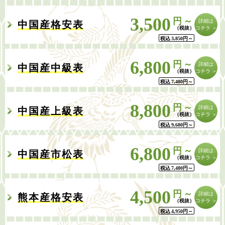
3,500
円～
詳細は
中国産格安表
コチラ ＞
税込
3,850
円
～
6,800
円～
詳細は
中国産中級表
コチラ ＞
税込
7,480
円
～
8,800
円～
詳細は
中国産上級表
コチラ ＞
税込
9,680
円
～
6,800
円～
詳細は
中国産市松表
コチラ ＞
税込
7,480
円
～
4,500
円～
詳細は
熊本産格安表
コチラ ＞
税込
4,950
円
～