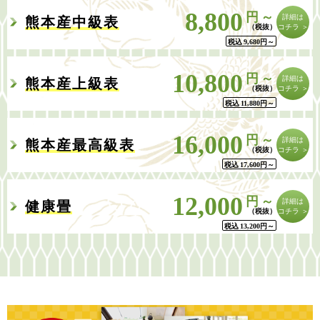
8,800
円～
詳細は
熊本産中級表
コチラ ＞
税込
9,680
円
～
10,800
円～
詳細は
熊本産上級表
コチラ ＞
税込
11,880
円
～
16,000
円～
詳細は
熊本産最高級表
コチラ ＞
税込
17,600
円
～
12,000
円～
詳細は
健康畳
コチラ ＞
税込
13,200
円
～