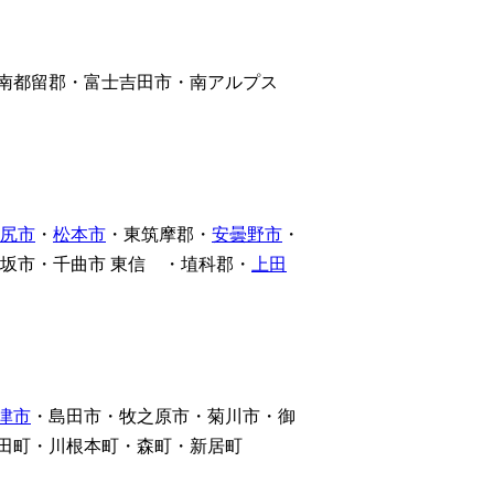
南都留郡・富士吉田市・南アルプス
尻市
・
松本市
・東筑摩郡・
安曇野市
・
坂市・千曲市 東信 ・埴科郡・
上田
津市
・島田市・牧之原市・菊川市・御
田町・川根本町・森町・新居町