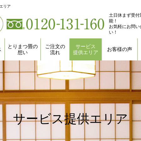
エリア
土日休まず受付
能！
お気軽にお問い
い！
とりまつ畳の
ご注文の
サービス
ス
お客様の声
想い
流れ
提供エリア
サービス提供エリア