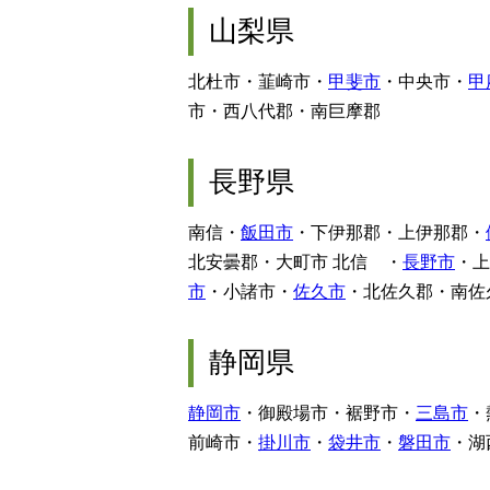
山梨県
北杜市・韮崎市・
甲斐市
・中央市・
甲
市・西八代郡・南巨摩郡
長野県
南信・
飯田市
・下伊那郡・上伊那郡・
北安曇郡・大町市 北信 ・
長野市
・上
市
・小諸市・
佐久市
・北佐久郡・南佐
静岡県
静岡市
・御殿場市・裾野市・
三島市
・
前崎市・
掛川市
・
袋井市
・
磐田市
・湖