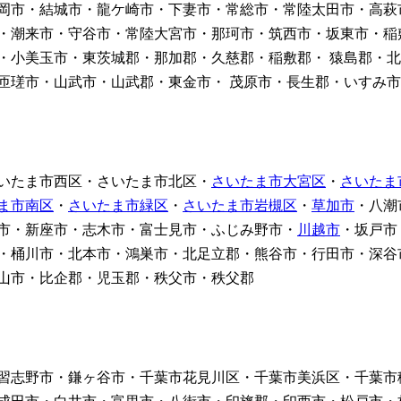
岡市・結城市・龍ケ崎市・下妻市・常総市・常陸太田市・高萩
・潮来市・守谷市・常陸大宮市・那珂市・筑西市・坂東市・稲
・小美玉市・東茨城郡・那加郡・久慈郡・稲敷郡・ 猿島郡・北
匝瑳市・山武市・山武郡・東金市・ 茂原市・長生郡・いすみ
いたま市西区・さいたま市北区・
さいたま市大宮区
・
さいたま
ま市南区
・
さいたま市緑区
・
さいたま市岩槻区
・
草加市
・八潮
市・新座市・志木市・富士見市・ふじみ野市・
川越市
・坂戸市
・桶川市・北本市・鴻巣市・北足立郡・熊谷市・行田市・深谷
山市・比企郡・児玉郡・秩父市・秩父郡
習志野市・鎌ヶ谷市・千葉市花見川区・千葉市美浜区・千葉市