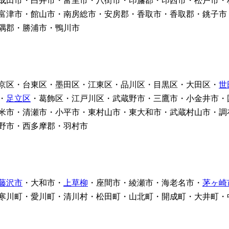
成田市・白井市・富里市・八街市・印旛郡・印西市・松戸市・
富津市・館山市・南房総市・安房郡・香取市・香取郡・銚子市
隅郡・勝浦市・鴨川市
京区・台東区・墨田区・江東区・品川区・目黒区・大田区・
世
・
足立区
・葛飾区・江戸川区・武蔵野市・三鷹市・小金井市・
米市・清瀬市・小平市・東村山市・東大和市・武蔵村山市・調
野市・西多摩郡・羽村市
藤沢市
・大和市・
上草柳
・座間市・綾瀬市・海老名市・
茅ヶ崎
寒川町・愛川町・清川村・松田町・山北町・開成町・大井町・