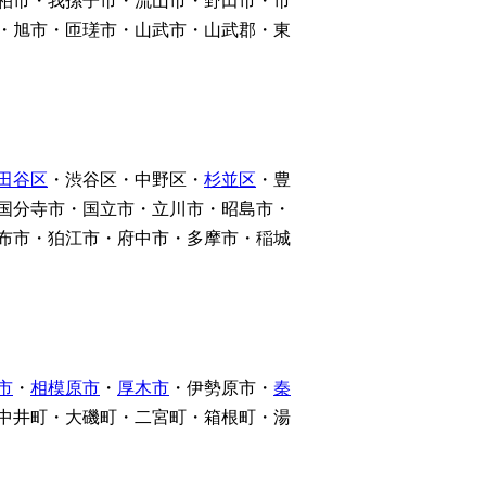
柏市・我孫子市・流山市・野田市・市
・旭市・匝瑳市・山武市・山武郡・東
田谷区
・渋谷区・中野区・
杉並区
・豊
国分寺市・国立市・立川市・昭島市・
布市・狛江市・府中市・多摩市・稲城
市
・
相模原市
・
厚木市
・伊勢原市・
秦
中井町・大磯町・二宮町・箱根町・湯