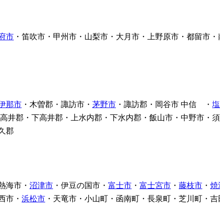
府市
・笛吹市・甲州市・山梨市・大月市・上野原市・都留市・
伊那市
・木曽郡・諏訪市・
茅野市
・諏訪郡・岡谷市 中信 ・
塩
高井郡・下高井郡・上水内郡・下水内郡・飯山市・中野市・須
久郡
熱海市・
沼津市
・伊豆の国市・
富士市
・
富士宮市
・
藤枝市
・
焼
西市・
浜松市
・天竜市・小山町・函南町・長泉町・芝川町・吉