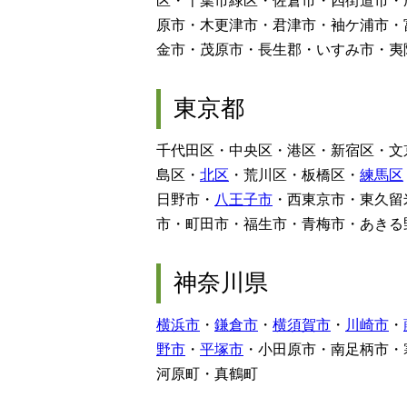
区・千葉市緑区・佐倉市・四街道市・
原市・木更津市・君津市・袖ケ浦市・
金市・茂原市・長生郡・いすみ市・夷
東京都
千代田区・中央区・港区・新宿区・文
島区・
北区
・荒川区・板橋区・
練馬区
日野市・
八王子市
・西東京市・東久留
市・町田市・福生市・青梅市・あきる
神奈川県
横浜市
・
鎌倉市
・
横須賀市
・
川崎市
・
野市
・
平塚市
・小田原市・南足柄市・
河原町・真鶴町