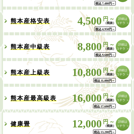
税込
7,480
円
～
4,500
円～
詳細は
熊本産格安表
コチラ ＞
税込
4,950
円
～
8,800
円～
詳細は
熊本産中級表
コチラ ＞
税込
9,680
円
～
10,800
円～
詳細は
熊本産上級表
コチラ ＞
税込
11,880
円
～
16,000
円～
詳細は
熊本産最高級表
コチラ ＞
税込
17,600
円
～
12,000
円～
詳細は
健康畳
コチラ ＞
税込
13,200
円
～