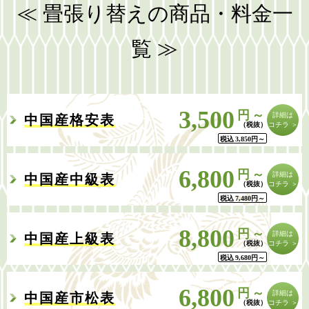
≪ 畳張り替えの商品・料金一
覧 ≫
3,500
円～
詳細は
中国産格安表
コチラ ＞
税込
3,850
円
～
6,800
円～
詳細は
中国産中級表
コチラ ＞
税込
7,480
円
～
8,800
円～
詳細は
中国産上級表
コチラ ＞
税込
9,680
円
～
6,800
円～
詳細は
中国産市松表
コチラ ＞