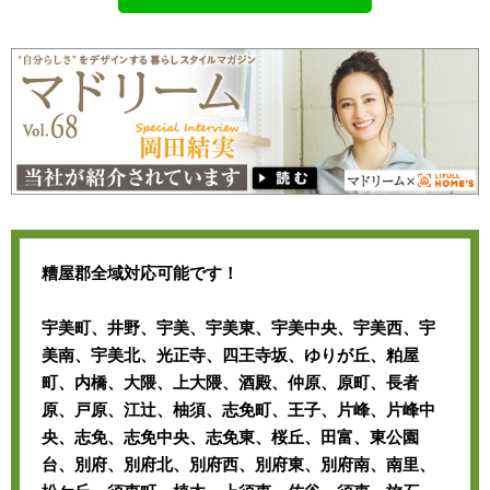
糟屋郡全域対応可能です！
宇美町、井野、宇美、宇美東、宇美中央、宇美西、宇
美南、宇美北、光正寺、四王寺坂、ゆりが丘、粕屋
町、内橋、大隈、上大隈、酒殿、仲原、原町、長者
原、戸原、江辻、柚須、志免町、王子、片峰、片峰中
央、志免、志免中央、志免東、桜丘、田富、東公園
台、別府、別府北、別府西、別府東、別府南、南里、