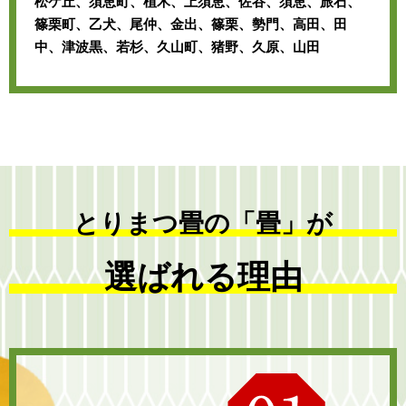
松ケ丘、須恵町、植木、上須恵、佐谷、須恵、旅石、
篠栗町、乙犬、尾仲、金出、篠栗、勢門、高田、田
中、津波黒、若杉、久山町、猪野、久原、山田
とりまつ畳の「畳」が
選ばれる理由