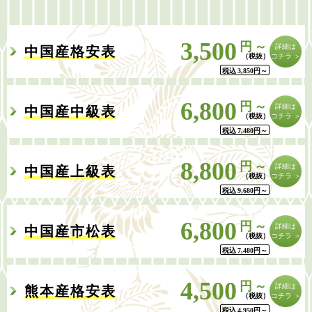
3,500
円～
詳細は
中国産格安表
コチラ ＞
税込
3,850
円
～
6,800
円～
詳細は
中国産中級表
コチラ ＞
税込
7,480
円
～
8,800
円～
詳細は
中国産上級表
コチラ ＞
税込
9,680
円
～
6,800
円～
詳細は
中国産市松表
コチラ ＞
税込
7,480
円
～
4,500
円～
詳細は
熊本産格安表
コチラ ＞
税込
4,950
円
～