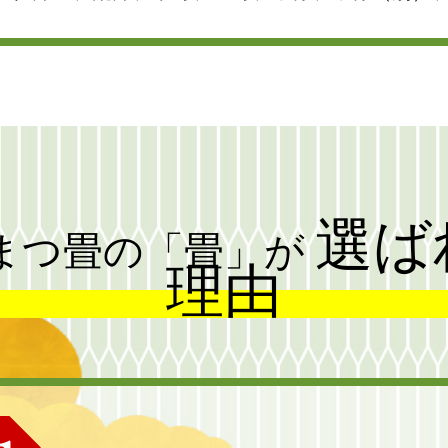
選ば
まつ畳の「畳」が
理由