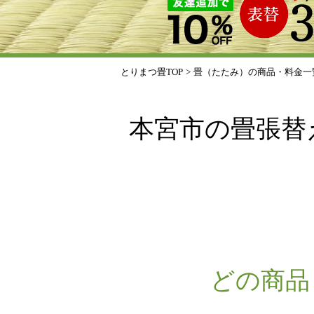
とりまつ畳TOP
>
畳（たたみ）の商品・料金一
本宮市の畳張替
どの商品