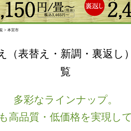
覧
>
本宮市
え（表替え・新調・裏返し
覧
多彩なラインナップ。
も高品質・低価格を実現し