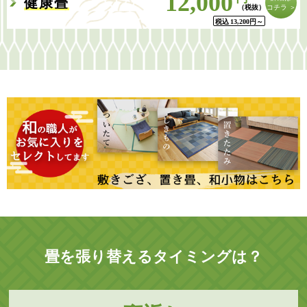
12,000
健康畳
コチラ ＞
税込
13,200
円
～
畳を張り替えるタイミングは？