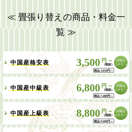
≪ 畳張り替えの商品・料金一
覧 ≫
3,500
円～
詳細は
中国産格安表
コチラ ＞
税込
3,850
円
～
6,800
円～
詳細は
中国産中級表
コチラ ＞
税込
7,480
円
～
8,800
円～
詳細は
中国産上級表
コチラ ＞
税込
9,680
円
～