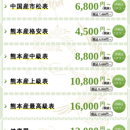
6,800
円～
詳細は
中国産市松表
コチラ ＞
税込
7,480
円
～
4,500
円～
詳細は
熊本産格安表
コチラ ＞
税込
4,950
円
～
8,800
円～
詳細は
熊本産中級表
コチラ ＞
税込
9,680
円
～
10,800
円～
詳細は
熊本産上級表
コチラ ＞
税込
11,880
円
～
16,000
円～
詳細は
熊本産最高級表
コチラ ＞
税込
17,600
円
～
円～
詳細は