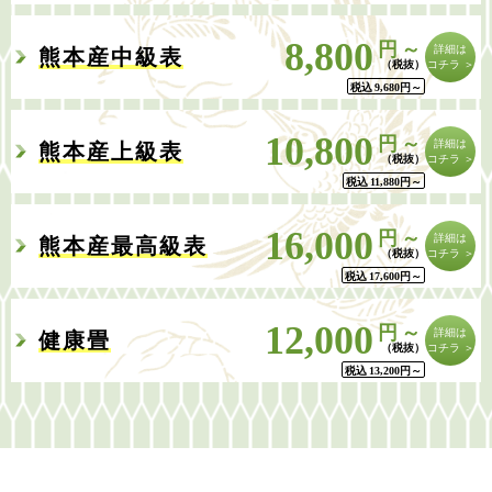
8,800
円～
詳細は
熊本産中級表
コチラ ＞
税込
9,680
円
～
10,800
円～
詳細は
熊本産上級表
コチラ ＞
税込
11,880
円
～
16,000
円～
詳細は
熊本産最高級表
コチラ ＞
税込
17,600
円
～
12,000
円～
詳細は
健康畳
コチラ ＞
税込
13,200
円
～