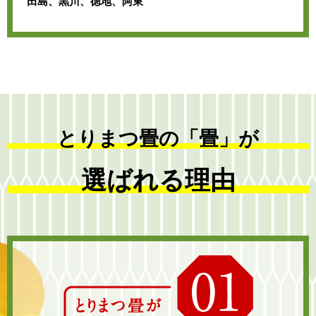
田島、黒川、徳地、阿東
とりまつ畳の「畳」が
選ばれる理由