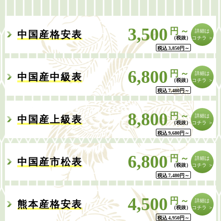
3,500
円～
詳細は
中国産格安表
コチラ ＞
税込
3,850
円
～
6,800
円～
詳細は
中国産中級表
コチラ ＞
税込
7,480
円
～
8,800
円～
詳細は
中国産上級表
コチラ ＞
税込
9,680
円
～
6,800
円～
詳細は
中国産市松表
コチラ ＞
税込
7,480
円
～
4,500
円～
詳細は
熊本産格安表
コチラ ＞
税込
4,950
円
～