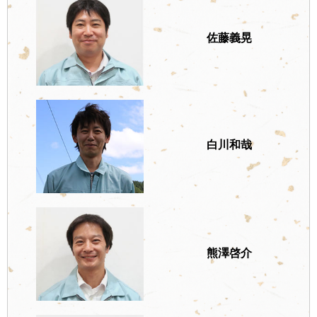
佐藤義晃
白川和哉
熊澤啓介