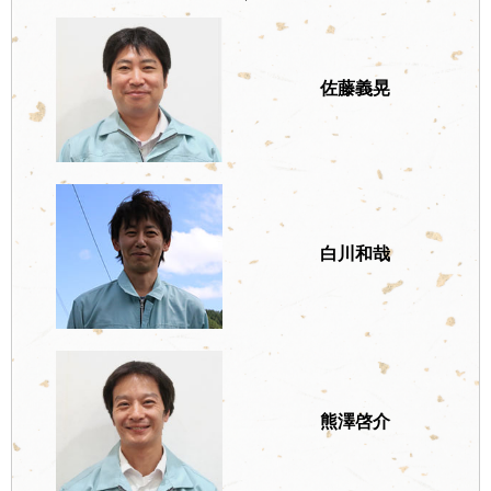
佐藤義晃
白川和哉
熊澤啓介