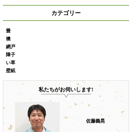
カテゴリー
畳
襖
網戸
障子
い草
壁紙
私たちがお伺いします!
佐藤義晃