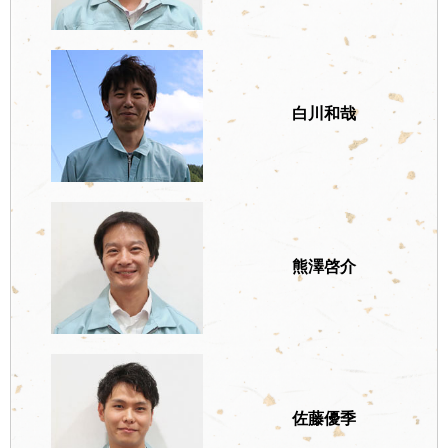
白川和哉
熊澤啓介
佐藤優季