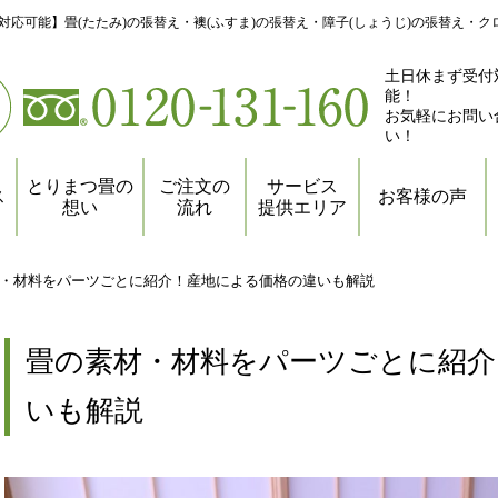
対応可能】畳(たたみ)の張替え・襖(ふすま)の張替え・障子(しょうじ)の張替え・
土日休まず受付
能！
お気軽にお問い
い！
とりまつ畳の
ご注文の
サービス
ス
お客様の声
想い
流れ
提供エリア
・材料をパーツごとに紹介！産地による価格の違いも解説
畳の素材・材料をパーツごとに紹介
いも解説