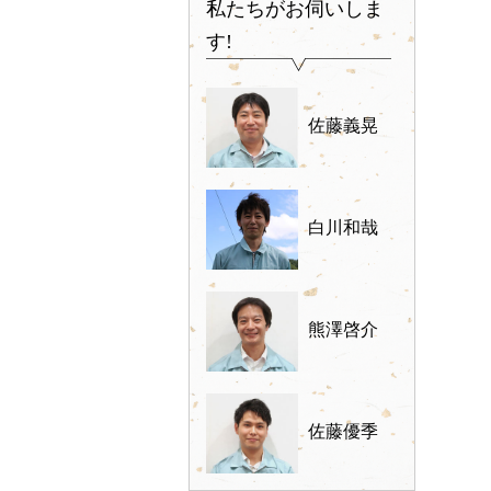
私たちがお伺いしま
す!
佐藤義晃
白川和哉
熊澤啓介
佐藤優季