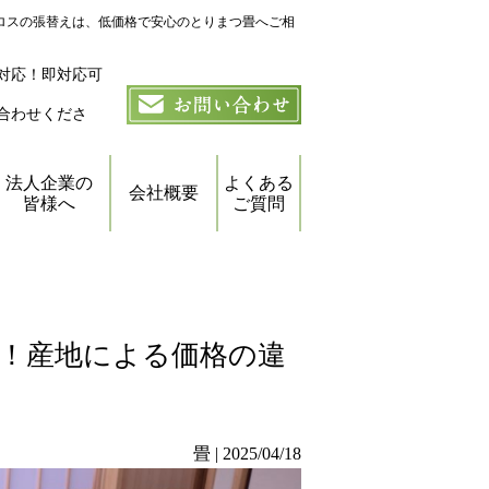
クロスの張替えは、低価格で安心のとりまつ畳へご相
対応！即対応可
合わせくださ
法人企業の
よくある
会社概要
皆様へ
ご質問
！産地による価格の違
畳 | 2025/04/18