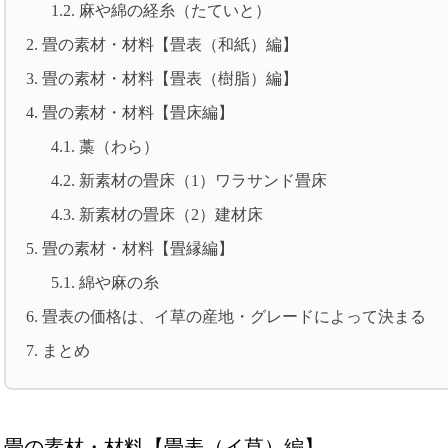
1.2.
麻や綿の経糸（たていと）
2.
畳の素材・材料【畳表（和紙）編】
3.
畳の素材・材料【畳表（樹脂）編】
4.
畳の素材・材料【畳床編】
4.1.
藁（わら）
4.2.
新素材の畳床（1）ワラサンド畳床
4.3.
新素材の畳床（2）建材床
5.
畳の素材・材料【畳縁編】
5.1.
綿や麻の糸
6.
畳表の価格は、イ草の産地・グレードによって決まる
7.
まとめ
畳の素材・材料【畳表（イ草）編】