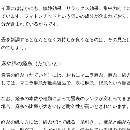
イ草にはほかにも、鎮静効果、リラックス効果、集中力向上
ています。フィトンチッドという匂いの成分が含まれており
分が含まれているからです。
畳を新調するとなんとなく気持ちが良くなるのは、その見た
のでしょう。
麻や綿の経糸（たていと）
畳表の経糸（たていと）には、おもにマニラ麻糸、麻糸、綿
しては、マニラ麻糸が最高級品で、次に麻糸、綿糸という順
なお、経糸の本数や種類によって畳表のランクが変わってき
場合、麻糸の比率が大きいほど耐久性が高いとされています
経糸の織り方には、綿糸だけで織る「糸引き」、麻糸と綿糸
用した「麻ダブル」などがあります。使われている経糸の種類