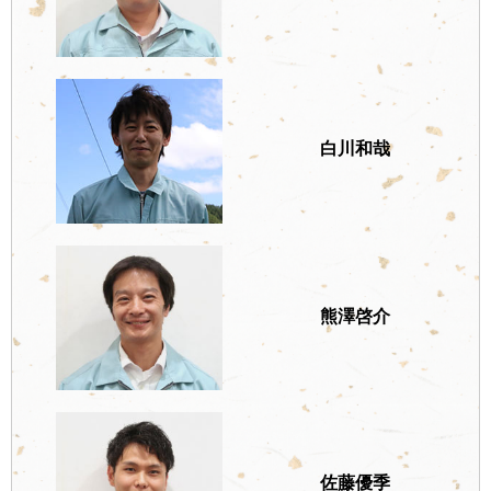
白川和哉
熊澤啓介
佐藤優季