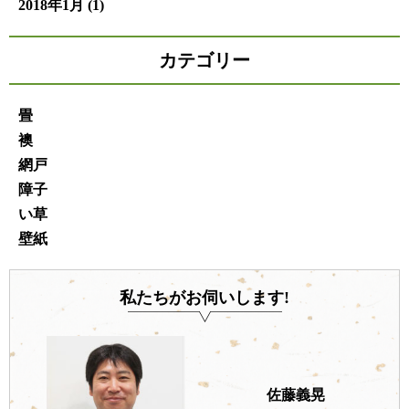
2018年1月
(1)
カテゴリー
畳
襖
網戸
障子
い草
壁紙
私たちがお伺いします!
佐藤義晃