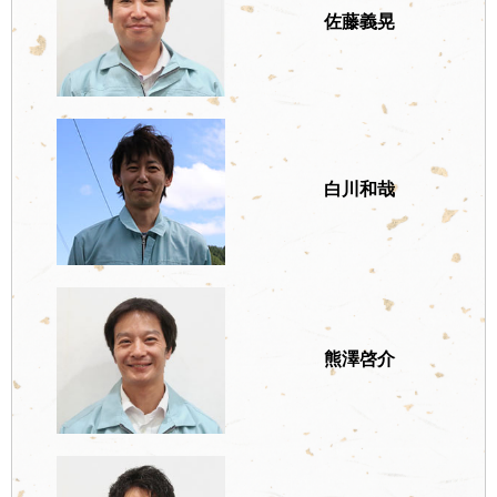
佐藤義晃
白川和哉
熊澤啓介